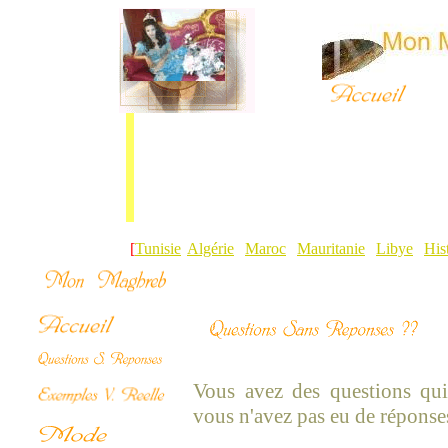
[
Tunisie
|
Algérie
|
Maroc
|
Mauritanie
|
Libye
|
His
Vous avez des questions qui 
vous n'avez pas eu de réponse